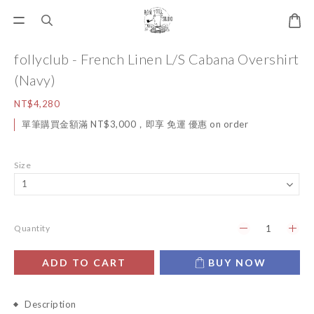
follyclub - French Linen L/S Cabana Overshirt
(Navy)
NT$4,280
單筆購買金額滿 NT$3,000，即享 免運 優惠 on order
Size
Quantity
ADD TO CART
BUY NOW
Description