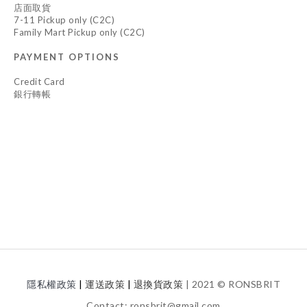
店面取貨
7-11 Pickup only (C2C)
Family Mart Pickup only (C2C)
PAYMENT OPTIONS
Credit Card
銀行轉帳
隱私權政策
|
運送
政策
|
退換貨政策
| 2021 © RONSBRIT
Contact: ronsbrit@gmail.com