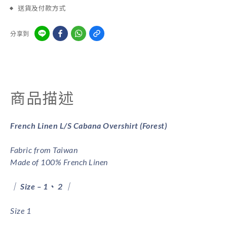
送貨及付款方式
分享到
商品描述
French Linen L/S Cabana Overshirt (Forest)
Fabric from Taiwan
Made of 100% French Linen
｜ Size – 1、 2 ｜
Size 1