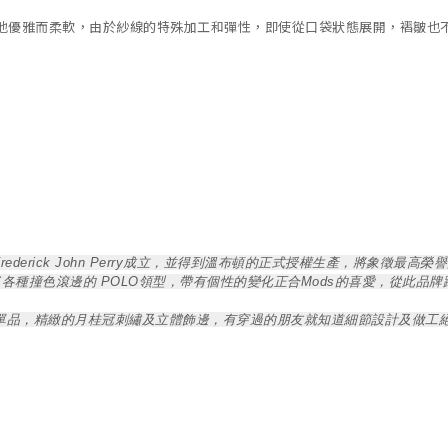
地優雅而柔軟，由於紗線的特殊加工和彈性，即使從口袋狀態展開，褶皺也
Frederick John Perry成立，並得到溫布頓的正式授權生產，將象徵最高
了各種撞色滾邊的 POLO領型，帶有個性的變化正合Mods的喜愛，從此品
 更是品牌裡最經典的單品，精緻的月桂冠刺繡及立體飾邊，有穿過的朋友就知道細節設