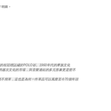
不明顯。
榮譽的桂冠標誌繡於POLO衫。1960年代的摩族文化
牌跨越次文化的市場，與音樂連結的多元形象更是密不
計及做工絕不簡單，這也是為何一件單品可以風靡至今70個年頭