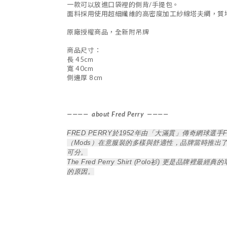
一款可以放進口袋裡的側背/手提包。
面料採用使用超細纖維的高密度加工紗線塔夫綢，質
原廠授權商品，全新附吊牌
商品尺寸：
長 45cm
寬 40cm
側邊厚 8cm
———— about Fred Perry ————
FRED PERRY於1952年由「大滿貫」傳奇網球選手
（Mods）在意服裝的多樣與舒適性，品牌當時推出
可分。
The Fred Perry Shirt (Polo衫)
的原因。